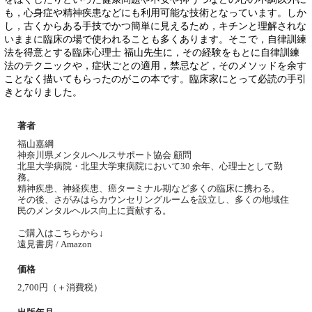
も，心身症や精神疾患などにも利用可能な技術となっています。しか
し，古くからある手技でかつ簡単に見えるため，キチンと理解されな
いままに臨床の場で使われることも多くあります。そこで，自律訓練
法を得意とする臨床心理士 福山先生に，その経験をもとに自律訓練
法のテクニックや，症状ごとの適用，禁忌など，そのメソッドを余す
ことなく描いてもらったのがこの本です。臨床家にとって必読の手引
きとなりました。
著者
福山嘉綱
神奈川県メンタルヘルスサポート協会 顧問
北里大学病院・北里大学東病院において30 余年、心理士として勤
務。
精神疾患、神経疾患、癌ターミナル期など多くの臨床に携わる。
その後、さがみはらカウンセリングルームを設立し、多くの地域住
民のメンタルヘルス向上に貢献する。
ご購入はこちらから↓
遠見書房
/
Amazon
価格
2,700円（＋消費税）