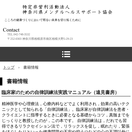
こころの健康づくりにおいて明るい未来を切り拓くために
TEL.042-748-3532
〒252-0303 神奈川県相模原市南区相模大野5-29-23
トップ
›
書籍情報
書籍情報
臨床家のための自律訓練法実践マニュアル（遠見書房）
精神医学や心理療法，心療内科などでよく利用され，効果の高いテク
ニックとして知られる「自律訓練法」。臨床家が自律訓練法を患者・
クライエントに指導するときに必要となる基礎からコツ，真髄までを
じっくりと教授したのが，この本です。 自律訓練法は，だれでも習
得できるリラクセイション法で，リラックスを促し，眠れたり，緊張
をほぐしたりといった健康問題や不安や抑うつなどの心の不調以外に